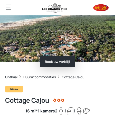
Boek uw verblijf
Onthaal
Huuraccommodaties
Cottage Cajou
Nieuw
Cottage Cajou
16 m²*
1 kamers
2
1
1