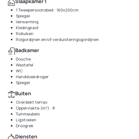
Slaapkamer 1
1 Tweepersoonsbed : 160x200cm
Spiegel
Verwarming
Kledingkast
Rolluiken
Rolgordijnen en/of verduisteringsgordijnen
Badkamer
Douche
Wastafel
WC
Handdoekdroger
Spiegel
Buiten
Overdekt terras
Oppervlakte (m²) : 8
Tuinmeubels
Ligstoelen
Droogrek
Diensten