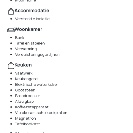
Mobil home
Accommodatie
Versterkte isolatie
Woonkamer
Bank
Tafel en stoelen
Verwarming
Verduisteringsgordijnen
Keuken
Vaatwerk
Keukengerei
Elektrische waterkoker
Gootsteen
Broodrooster
Afzuigkap
Koffiezetapparaat
Vitrokeramische kookplaten
Magnetron
Tafelkoelkast