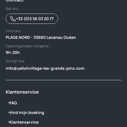
Bel ons
+33 (0)5 56 03 20 77
Vind ons
PLAGE NORD - 33680 Lacanau Océan
Openingstijden receptie
9h-20h
Schrijf ons
info@yellohvillage-les-grands-pins.com
Klantenservice
FAQ
Vind mijn boeking
Klantenservice