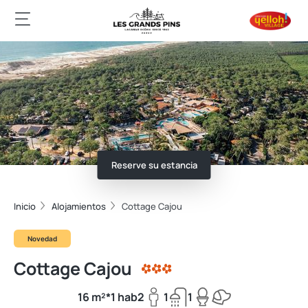
Reserve su estancia
Inicio
Alojamientos
Cottage Cajou
Novedad
Cottage Cajou
16 m²*
1 hab
2
1
1