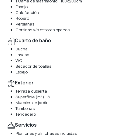
1 Cama de matrimonio : 160x200cm
Espejo
Calefacción
Ropero
Persianas
Cortinas y/o estores opacos
Cuarto de baño
Ducha
Lavabo
WC
Secador de toallas
Espejo
Exterior
Terraza cubierta
Superficie (m²) : 8
Muebles de jardín
Tumbonas
Tendedero
Servicios
Plumones y almohadas incluidas