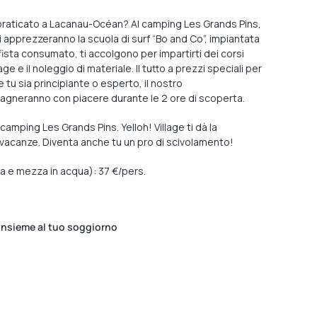
iù praticato a Lacanau-Océan? Al camping Les Grands Pins,
vi apprezzeranno la scuola di surf “Bo and Co”, impiantata
ista consumato, ti accolgono per impartirti dei corsi
e e il noleggio di materiale. Il tutto a prezzi speciali per
 tu sia principiante o esperto, il nostro
agneranno con piacere durante le 2 ore di scoperta.
camping Les Grands Pins. Yelloh! Village ti dà la
tue vacanze. Diventa anche tu un pro di scivolamento!
ora e mezza in acqua): 37 €/pers.
 insieme al tuo soggiorno