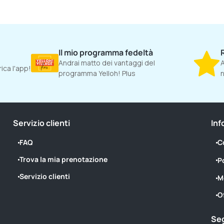
Il mio programma fedeltà
Andrai matto dei vantaggi del
A
ica l'app!
programma Yelloh! Plus
n
Servizio clienti
Inf
FAQ
C
Trova la mia prenotazione
P
Servizio clienti
M
O
Seg