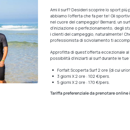
Ami il surf? Desideri scoprire lo sport p
abbiamo l’offerta che fa per te! Gli sporti
nel cuore del campeggio! Bernard, un surf
d’iniziazione o perfezionamento, degli stag
i clienti del campeggio, naturalmente! Che
professionista di scivolamento ti accomp
Approfitta di quest’offerta eccezionale al 
possibilità d’iniziarti al surf durante le 
Forfait Scoperta Surf 2 ore (di cui un’
3 giorni X 2 ore : 102 €/pers.
5 giorni X 2 ore : 170 €/pers.
Tariffa preferenziale da prenotare online