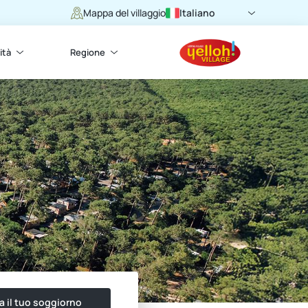
Italiano
Mappa del villaggio
ità
Regione
a il tuo soggiorno