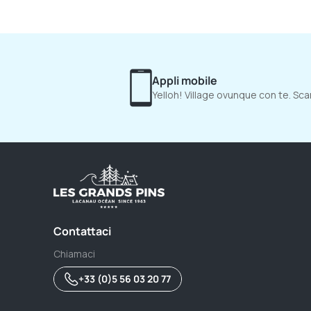
Appli mobile
Yelloh! Village ovunque con te. Scar
Contattaci
Chiamaci
+33 (0)5 56 03 20 77