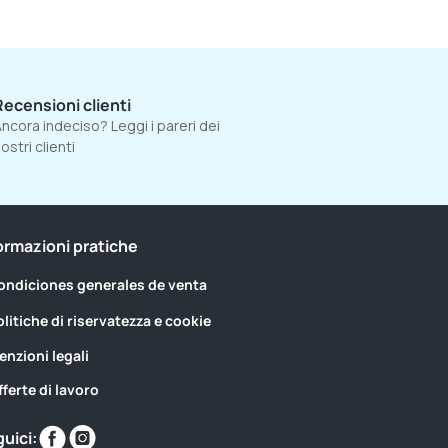
Recensioni clienti
ncora indeciso? Leggi i pareri dei
ostri clienti
ormazioni pratiche
ondiciones generales de venta
olitiche di riservatezza e cookie
enzioni legali
fferte di lavoro
Trovaci
Trovaci
uici: