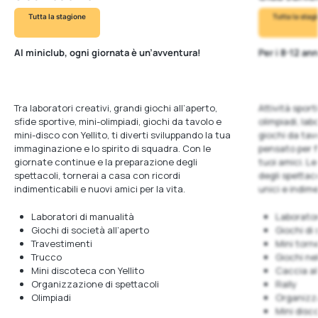
Tutta la stagione
Tutta la stag
Al miniclub, ogni giornata è un’avventura!
Per i 8-12 ann
‎
‎
Tra laboratori creativi, grandi giochi all’aperto,
Attività sport
sfide sportive, mini-olimpiadi, giochi da tavolo e
olimpiadi, lab
mini-disco con Yellito, ti diverti sviluppando la tua
giochi da tavo
immaginazione e lo spirito di squadra. Con le
pensato per fa
giornate continue e la preparazione degli
tuoi amici. L
spettacoli, tornerai a casa con ricordi
degli spettac
indimenticabili e nuovi amici per la vita.
unici e indim
Laboratori di manualità
Laborator
Giochi di società all’aperto
Giochi di
Travestimenti
Mini torne
Trucco
Giochi nel
Mini discoteca con Yellito
Caccia al
Organizzazione di spettacoli
Rally
Olimpiadi
Organizza
Mini disc